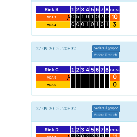
1
2
3
4
5
6
7
8
Rink B
TOTAL
10
0
5
1
0
1
0
3
0
MDA 3
3
0
0
0
1
0
1
0
1
MDA 4
27-09-2015 : 20H32
Vedere il gruppo
Vedere il match
1
2
3
4
5
6
7
8
Rink C
TOTAL
0
MDA 5
0
MDA 6
27-09-2015 : 20H32
Vedere il gruppo
Vedere il match
1
2
3
4
5
6
7
8
Rink D
TOTAL
1
2
0
2
2
3
1