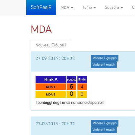
SoftPeelR
MDA
Turno
Squadra
C
MDA
Nouveau Groupe 1
27-09-2015 : 20H32
Vedere il gruppo
Vedere il match
Rink A
Ends
TOTAL
6
4
MDA 1
0
0
MDA 2
I punteggi degli ends non sono disponibili
27-09-2015 : 20H32
Vedere il gruppo
Vedere il match