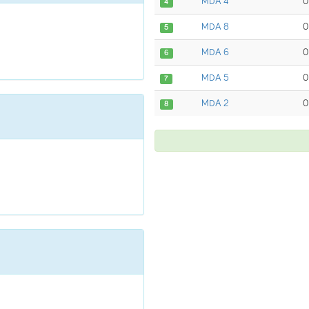
MDA 4
0
4
MDA 8
0
5
MDA 6
0
6
MDA 5
0
7
MDA 2
0
8