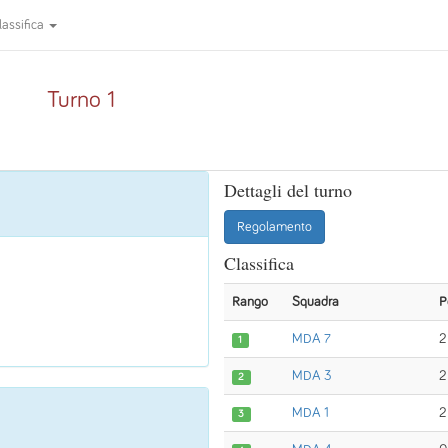
lassifica
Turno 1
Dettagli del turno
Regolamento
Classifica
Rango
Squadra
P
MDA 7
2
1
MDA 3
2
2
MDA 1
2
3