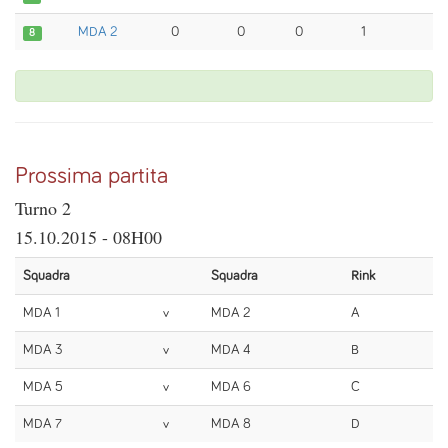
MDA 2
0
0
0
1
8
Prossima partita
Turno 2
15.10.2015 - 08H00
Squadra
Squadra
Rink
MDA 1
v
MDA 2
A
MDA 3
v
MDA 4
B
MDA 5
v
MDA 6
C
MDA 7
v
MDA 8
D