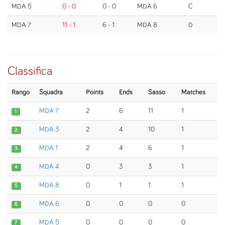
MDA 5
0 - 0
0 - 0
MDA 6
C
MDA 7
11 - 1
6 - 1
MDA 8
D
Classifica
Rango
Squadra
Points
Ends
Sasso
Matches
MDA 7
2
6
11
1
1
MDA 3
2
4
10
1
2
MDA 1
2
4
6
1
3
MDA 4
0
3
3
1
4
MDA 8
0
1
1
1
5
MDA 6
0
0
0
0
6
MDA 5
0
0
0
0
7