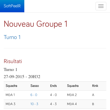
SoftPeelR
Toggle
naviga
Nouveau Groupe 1
Turno 1
Risultati
Turno 1
27-09-2015 - 20H32
Squadra
Sasso
Ends
Squadra
Rink
MDA 1
6 - 0
4 - 0
MDA 2
A
MDA 3
10 - 3
4 - 3
MDA 4
B