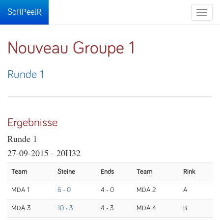
SoftPeelR
Toggle
naviga
Nouveau Groupe 1
Runde 1
Ergebnisse
Runde 1
27-09-2015 - 20H32
Team
Steine
Ends
Team
Rink
MDA 1
6 - 0
4 - 0
MDA 2
A
MDA 3
10 - 3
4 - 3
MDA 4
B