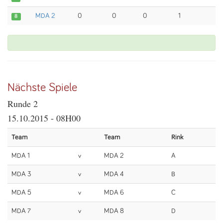
MDA 2
0
0
0
1
8
Nächste Spiele
Runde 2
15.10.2015 - 08H00
Team
Team
Rink
MDA 1
v
MDA 2
A
MDA 3
v
MDA 4
B
MDA 5
v
MDA 6
C
MDA 7
v
MDA 8
D