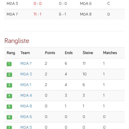
MDA 5
0 - 0
0 - 0
MDA 6
C
MDA 7
11 - 1
6 - 1
MDA 8
D
Rangliste
Rang
Team
Points
Ends
Steine
Matches
MDA 7
2
6
11
1
1
MDA 3
2
4
10
1
2
MDA 1
2
4
6
1
3
MDA 4
0
3
3
1
4
MDA 8
0
1
1
1
5
MDA 6
0
0
0
0
6
MDA 5
0
0
0
0
7