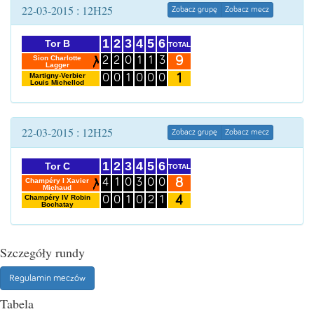
22-03-2015 : 12H25
Zobacz grupę
Zobacz mecz
1
2
3
4
5
6
Tor B
TOTAL
9
Sion Charlotte
2
2
0
1
1
3
Lagger
1
Martigny-Verbier
0
0
1
0
0
0
Louis Michellod
22-03-2015 : 12H25
Zobacz grupę
Zobacz mecz
1
2
3
4
5
6
Tor C
TOTAL
8
Champéry I Xavier
4
1
0
3
0
0
Michaud
4
Champéry IV Robin
0
0
1
0
2
1
Bochatay
Szczegóły rundy
Regulamin meczów
Tabela