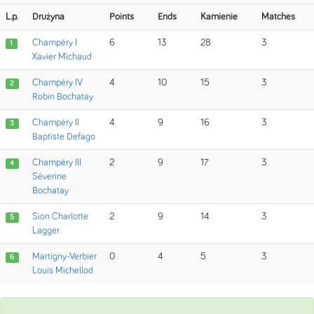
L.p.
Drużyna
Points
Ends
Kamienie
Matches
Champéry I
6
13
28
3
1
Xavier Michaud
Champéry IV
4
10
15
3
2
Robin Bochatay
Champéry II
4
9
16
3
3
Baptiste Defago
Champéry III
2
9
17
3
4
Séverine
Bochatay
Sion Charlotte
2
9
14
3
5
Lagger
Martigny-Verbier
0
4
5
3
6
Louis Michellod