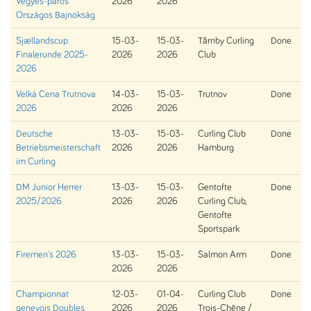
Vegyes-páros
2026
2026
Országos Bajnokság
Sjællandscup
15-03-
15-03-
Tårnby Curling
Done
Finalerunde 2025-
2026
2026
Club
2026
Velká Cena Trutnova
14-03-
15-03-
Trutnov
Done
2026
2026
2026
Deutsche
13-03-
15-03-
Curling Club
Done
Betriebsmeisterschaft
2026
2026
Hamburg
im Curling
DM Junior Herrer
13-03-
15-03-
Gentofte
Done
2025/2026
2026
2026
Curling Club,
Gentofte
Sportspark
Firemen's 2026
13-03-
15-03-
Salmon Arm
Done
2026
2026
Championnat
12-03-
01-04-
Curling Club
Done
genevois Doubles
2026
2026
Trois-Chêne /