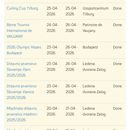
Curling Cup Tilburg
25-04-
25-04-
IJssportcentrum
Done
2026
2026
Tilburg
8ème Tournoi
24-04-
26-04-
Patinoire de
Done
International de
2026
2026
Vaujany
VAUJANY
2026. Olympic Hopes
23-04-
26-04-
Budapest
Done
Budapest
2026
2026
Državno prvenstvo
23-04-
26-04-
Ledena
Done
Slovenije-člani
2026
2026
dvorana Zalog
2025/2026
Državno prvenstvo
23-04-
26-04-
Ledena
Done
Slovenije-članice
2026
2026
dvorana Zalog
2025/2026
Mladinsko državno
20-04-
21-04-
Ledena
Done
prvenstvo mladinci-
2026
2026
dvorana Zalog
2025/2026