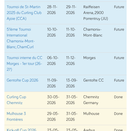
Tournoi de St-Martin
28-11-
29-11-
Raiffeisen
Future
2025 du Curling Club
2026
2026
Arena, 2900
Ajoie (CCA)
Porrentruy (JU)
51ème Tournoi
10-10-
11-10-
Chamonix-
Future
International
2026
2026
Mont-Blanc
Chamonix-Mont-
Blanc, ChamCurl
Tournoi interne du CC
06-10-
11-12-
Morges
Future
Morges - 1er tour (26-
2026
2026
27)
Gentofte Cup 2026
11-09-
13-09-
Gentofte CC
Future
2026
2026
Curling Cup
30-05-
31-05-
Chemnitz
Done
Chemnitz
2026
2026
Germany
Mulhouse 3
29-05-
31-05-
Mulhouse
Done
Frontières
2026
2026
Kick-off Cup 2026
23-05-
23-05-
Aarhus
Done