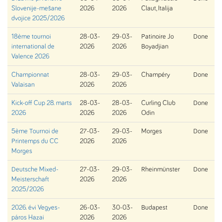
Slovenije-mešane
2026
2026
Claut, Italija
dvojice 2025/2026
18ème tournoi
28-03-
29-03-
Patinoire Jo
Done
international de
2026
2026
Boyadjian
Valence 2026
Championnat
28-03-
29-03-
Champéry
Done
Valaisan
2026
2026
Kick-off Cup 28. marts
28-03-
28-03-
Curling Club
Done
2026
2026
2026
Odin
5ème Tournoi de
27-03-
29-03-
Morges
Done
Printemps du CC
2026
2026
Morges
Deutsche Mixed-
27-03-
29-03-
Rheinmünster
Done
Meisterschaft
2026
2026
2025/2026
2026. évi Vegyes-
26-03-
30-03-
Budapest
Done
páros Hazai
2026
2026