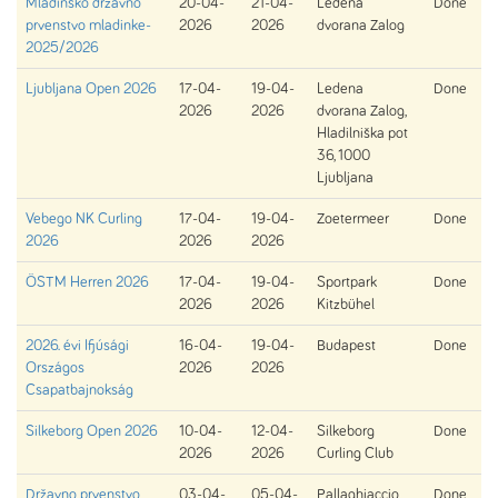
Mladinsko državno
20-04-
21-04-
Ledena
Done
prvenstvo mladinke-
2026
2026
dvorana Zalog
2025/2026
Ljubljana Open 2026
17-04-
19-04-
Ledena
Done
2026
2026
dvorana Zalog,
Hladilniška pot
36, 1000
Ljubljana
Vebego NK Curling
17-04-
19-04-
Zoetermeer
Done
2026
2026
2026
ÖSTM Herren 2026
17-04-
19-04-
Sportpark
Done
2026
2026
Kitzbühel
2026. évi Ifjúsági
16-04-
19-04-
Budapest
Done
Országos
2026
2026
Csapatbajnokság
Silkeborg Open 2026
10-04-
12-04-
Silkeborg
Done
2026
2026
Curling Club
Državno prvenstvo
03-04-
05-04-
Pallaghiaccio
Done