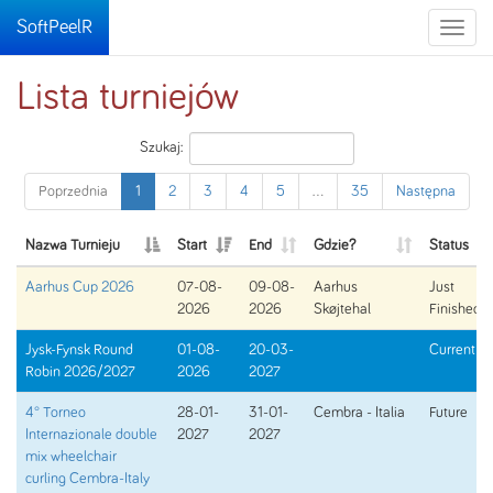
SoftPeelR
Toggle
naviga
Lista turniejów
Szukaj:
Poprzednia
1
2
3
4
5
…
35
Następna
Nazwa Turnieju
Start
End
Gdzie?
Status
Aarhus Cup 2026
07-08-
09-08-
Aarhus
Just
2026
2026
Skøjtehal
Finished
Jysk-Fynsk Round
01-08-
20-03-
Current
Robin 2026/2027
2026
2027
4° Torneo
28-01-
31-01-
Cembra - Italia
Future
Internazionale double
2027
2027
mix wheelchair
curling Cembra-Italy