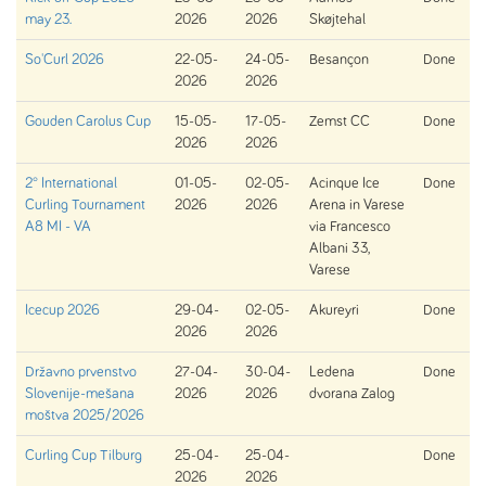
may 23.
2026
2026
Skøjtehal
So'Curl 2026
22-05-
24-05-
Besançon
Done
2026
2026
Gouden Carolus Cup
15-05-
17-05-
Zemst CC
Done
2026
2026
2° International
01-05-
02-05-
Acinque Ice
Done
Curling Tournament
2026
2026
Arena in Varese
A8 MI - VA
via Francesco
Albani 33,
Varese
Icecup 2026
29-04-
02-05-
Akureyri
Done
2026
2026
Državno prvenstvo
27-04-
30-04-
Ledena
Done
Slovenije-mešana
2026
2026
dvorana Zalog
moštva 2025/2026
Curling Cup Tilburg
25-04-
25-04-
Done
2026
2026