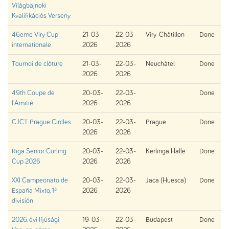
Világbajnoki
Kvalifikációs Verseny
46eme Viry Cup
21-03-
22-03-
Viry-Châtillon
Done
internationale
2026
2026
Tournoi de clôture
21-03-
22-03-
Neuchâtel
Done
2026
2026
49th Coupe de
20-03-
22-03-
Done
l'Amitié
2026
2026
CJCT Prague Circles
20-03-
22-03-
Prague
Done
2026
2026
Riga Senior Curling
20-03-
22-03-
Kērlinga Halle
Done
Cup 2026
2026
2026
XXI Campeonato de
20-03-
22-03-
Jaca (Huesca)
Done
España Mixto, 1ª
2026
2026
división
2026. évi Ifjúsági
19-03-
22-03-
Budapest
Done