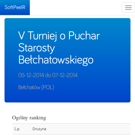
SoftPeelR
Tog
nav
V Turniej o Puchar
Starosty
Bełchatowskiego
05-12-2014 do 07-12-2014
Bełchatów (POL)
Ogólny ranking
L.p.
Drużyna