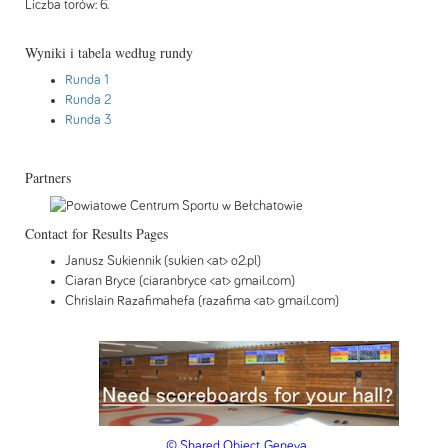
Liczba torów: 6.
Wyniki i tabela według rundy
Runda 1
Runda 2
Runda 3
Partners
Contact for Results Pages
Janusz Sukiennik (sukien <at> o2.pl)
Ciaran Bryce (ciaranbryce <at> gmail.com)
Chrislain Razafimahefa (razafima <at> gmail.com)
© Shared Object, Geneva