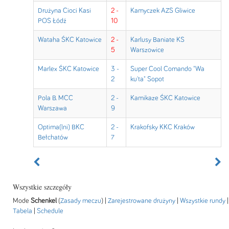
Drużyna Cioci Kasi
2 -
Kamyczek AZS Gliwice
POS Łódź
10
Wataha ŚKC Katowice
2 -
Karlusy Baniate KS
5
Warszowice
Marlex ŚKC Katowice
3 -
Super Cool Comando "Wa
2
ku'ta" Sopot
Pola B. MCC
2 -
Kamikaze ŚKC Katowice
Warszawa
9
Optima(lni) BKC
2 -
Krakofsky KKC Kraków
Bełchatów
7
Wszystkie szczegóły
Mode
Schenkel
(
Zasady meczu
) |
Zarejestrowane drużyny
|
Wszystkie rundy
|
Tabela
|
Schedule