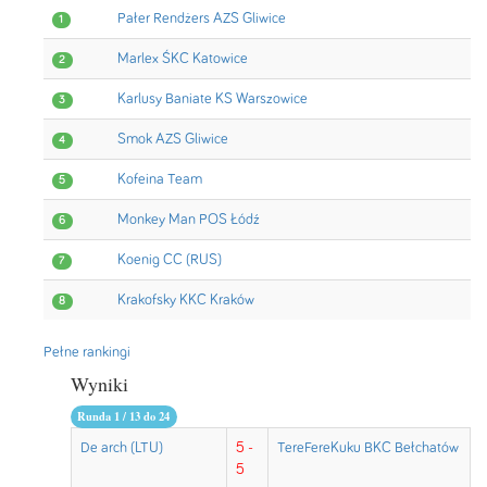
Pałer Rendżers AZS Gliwice
1
Marlex ŚKC Katowice
2
Karlusy Baniate KS Warszowice
3
Smok AZS Gliwice
4
Kofeina Team
5
Monkey Man POS Łódź
6
Koenig CC (RUS)
7
Krakofsky KKC Kraków
8
Pełne rankingi
Wyniki
Runda 1 / 13 do 24
De arch (LTU)
5 -
TereFereKuku BKC Bełchatów
5