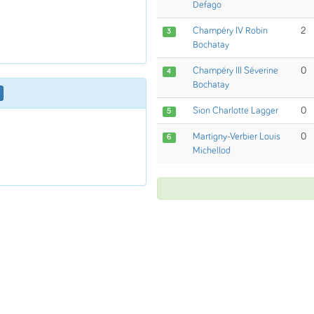
Defago
Champéry IV Robin
2
3
Bochatay
Champéry III Séverine
0
4
Bochatay
Sion Charlotte Lagger
0
5
Martigny-Verbier Louis
0
6
Michellod