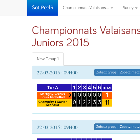
SoftPeelR
Championnats Valaisans...
Rundy
Championnats Valaisan
Juniors 2015
New Group 1
22-03-2015 : 09H00
Zobacz grupę
Zobacz mecz
1
2
3
4
5
6
Tor A
TOTAL
1
Martigny-Verbier
1
0
0
0
0
0
Louis Michellod
11
Champéry I Xavier
0
1
2
2
3
3
Michaud
22-03-2015 : 09H00
Zobacz grupę
Zobacz mecz