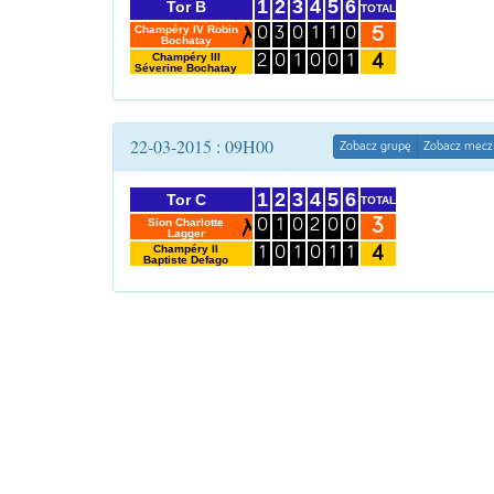
1
2
3
4
5
6
Tor B
TOTAL
5
Champéry IV Robin
0
3
0
1
1
0
Bochatay
4
Champéry III
2
0
1
0
0
1
Séverine Bochatay
22-03-2015 : 09H00
Zobacz grupę
Zobacz mecz
1
2
3
4
5
6
Tor C
TOTAL
3
Sion Charlotte
0
1
0
2
0
0
Lagger
4
Champéry II
1
0
1
0
1
1
Baptiste Defago