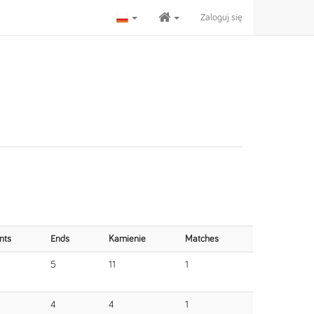
Zaloguj się
nts
Ends
Kamienie
Matches
5
11
1
4
4
1