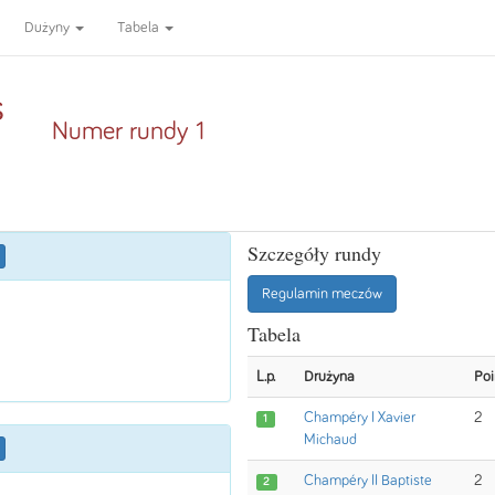
Dużyny
Tabela
s
Numer rundy 1
Szczegóły rundy
Regulamin meczów
Tabela
L.p.
Drużyna
Poi
Champéry I Xavier
2
1
Michaud
Champéry II Baptiste
2
2