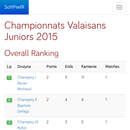
SoftPeelR
Toggle
naviga
Championnats Valaisans
Juniors 2015
Overall Ranking
L.p.
Drużyna
Points
Ends
Kamienie
Matches
Champéry I
2
5
11
1
1
Xavier
Michaud
Champéry II
2
4
4
1
2
Baptiste
Defago
Champéry IV
2
3
5
1
3
Robin