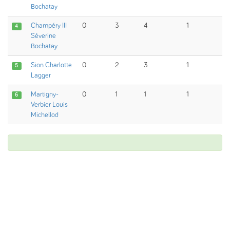
Bochatay
Champéry III
0
3
4
1
4
Séverine
Bochatay
Sion Charlotte
0
2
3
1
5
Lagger
Martigny-
0
1
1
1
6
Verbier Louis
Michellod