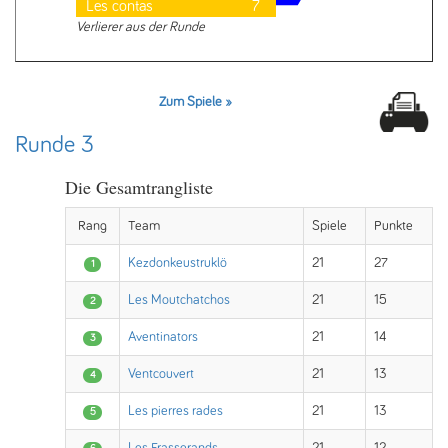
Les contas
7
Verlierer aus der Runde
Zum Spiele »
Runde 3
Die Gesamtrangliste
Rang
Team
Spiele
Punkte
Kezdonkeustruklö
21
27
1
Les Moutchatchos
21
15
2
Aventinators
21
14
3
Ventcouvert
21
13
4
Les pierres rades
21
13
5