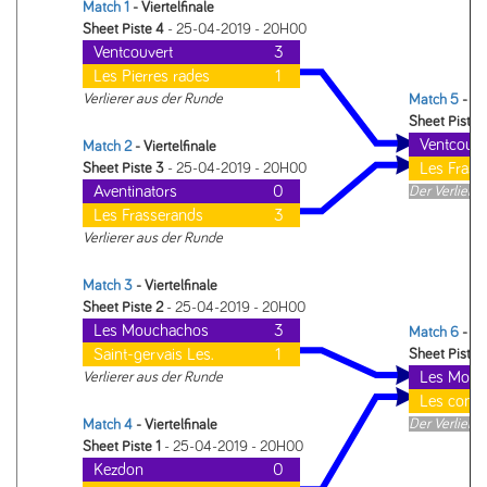
Match 1
- Viertelfinale
Sheet Piste 4
- 25-04-2019 - 20H00
Ventcouvert
3
Les Pierres rades
1
Verlierer aus der Runde
Match 5
- Ha
Sheet Piste 
Ventcouve
Match 2
- Viertelfinale
Les Frass
Sheet Piste 3
- 25-04-2019 - 20H00
Aventinators
0
Der Verlierer 
Les Frasserands
3
Verlierer aus der Runde
Match 3
- Viertelfinale
Sheet Piste 2
- 25-04-2019 - 20H00
Les Mouchachos
3
Match 6
- Ha
Saint-gervais Les.
1
Sheet Piste 
Les Mouc
Verlierer aus der Runde
Les conta
Der Verlierer 
Match 4
- Viertelfinale
Sheet Piste 1
- 25-04-2019 - 20H00
Kezdon
0