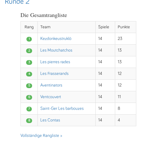
Runde 2
Die Gesamtrangliste
Rang
Team
Spiele
Punkte
Kezdonkeustruklö
14
23
1
Les Moutchatchos
14
13
2
Les pierres rades
14
13
3
Les Frasserands
14
12
4
Aventinators
14
12
5
Ventcouvert
14
11
6
Saint-Ger Les barbouzes
14
8
7
Les Contas
14
4
8
Vollständige Rangliste »