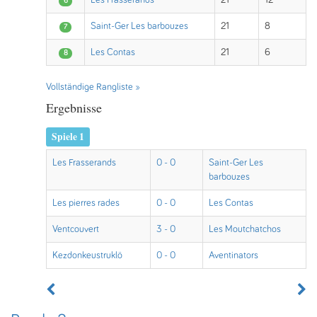
Les Frasserands
21
12
6
Saint-Ger Les barbouzes
21
8
7
Les Contas
21
6
8
Vollständige Rangliste »
Ergebnisse
Spiele 1
Les Frasserands
0 - 0
Saint-Ger Les
barbouzes
Les pierres rades
0 - 0
Les Contas
Ventcouvert
3 - 0
Les Moutchatchos
Kezdonkeustruklö
0 - 0
Aventinators