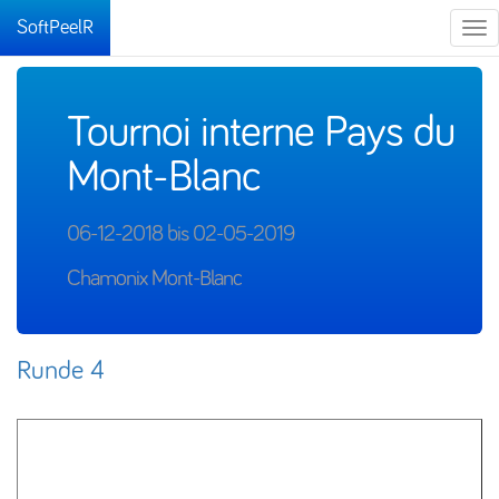
SoftPeelR
Tog
nav
Tournoi interne Pays du
Mont-Blanc
06-12-2018 bis 02-05-2019
Chamonix Mont-Blanc
Runde 4