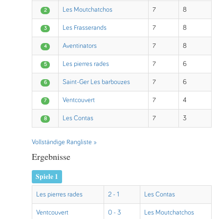
Les Moutchatchos
7
8
2
Les Frasserands
7
8
3
Aventinators
7
8
4
Les pierres rades
7
6
5
Saint-Ger Les barbouzes
7
6
6
Ventcouvert
7
4
7
Les Contas
7
3
8
Vollständige Rangliste »
Ergebnisse
Spiele 1
Les pierres rades
2 - 1
Les Contas
Ventcouvert
0 - 3
Les Moutchatchos