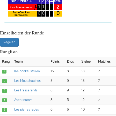
1
2
3
4
Rink Piste 4
TOTAL
2
1
1
Les Frasserands
0
Saint-Ger Les
0
0
barbouzes
Einzelheiten der Runde
Regelen
Rangliste
Rang
Team
Points
Ends
Steine
Matches
Kezdonkeustruklö
13
8
18
7
1
Les Moutchatchos
8
9
13
7
2
Les Frasserands
8
9
12
7
3
Aventinators
8
5
12
7
4
Les pierres rades
6
6
10
7
5