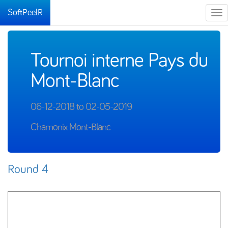
SoftPeelR
Tog
nav
Tournoi interne Pays du
Mont-Blanc
06-12-2018 to 02-05-2019
Chamonix Mont-Blanc
Round 4