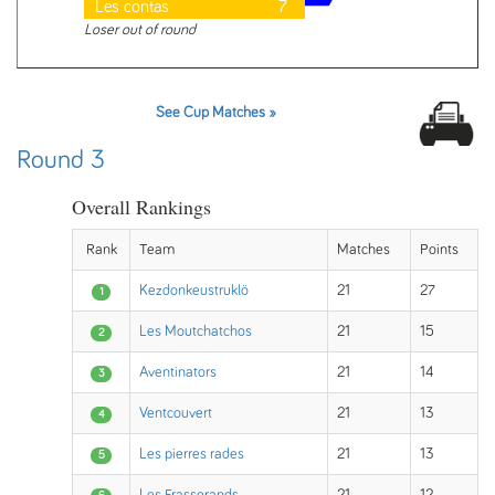
Les contas
7
Loser out of round
See Cup Matches »
Round 3
Overall Rankings
Rank
Team
Matches
Points
Kezdonkeustruklö
21
27
1
Les Moutchatchos
21
15
2
Aventinators
21
14
3
Ventcouvert
21
13
4
Les pierres rades
21
13
5