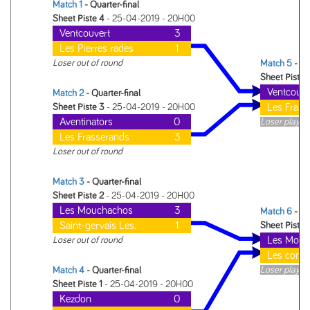
Match 1
- Quarter-final
Sheet Piste 4
- 25-04-2019 - 20H00
Ventcouvert
3
Les Pierres rades
1
Loser out of round
Match 5
- Se
Sheet Piste 
Ventcouve
Match 2
- Quarter-final
Les Frass
Sheet Piste 3
- 25-04-2019 - 20H00
Aventinators
0
Loser plays i
Les Frasserands
3
Loser out of round
Match 3
- Quarter-final
Sheet Piste 2
- 25-04-2019 - 20H00
Les Mouchachos
3
Match 6
- Se
Saint-gervais Les.
1
Sheet Piste 
Les Mouc
Loser out of round
Les conta
Loser plays i
Match 4
- Quarter-final
Sheet Piste 1
- 25-04-2019 - 20H00
Kezdon
0