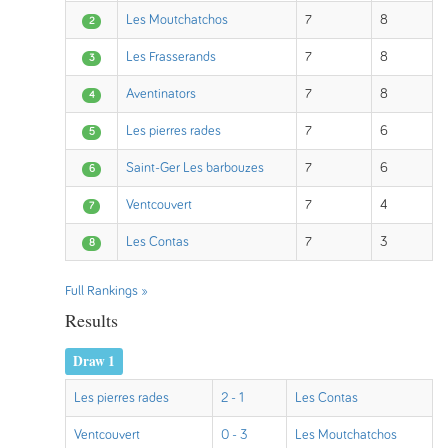
Les Moutchatchos
7
8
2
Les Frasserands
7
8
3
Aventinators
7
8
4
Les pierres rades
7
6
5
Saint-Ger Les barbouzes
7
6
6
Ventcouvert
7
4
7
Les Contas
7
3
8
Full Rankings »
Results
Draw 1
Les pierres rades
2 - 1
Les Contas
Ventcouvert
0 - 3
Les Moutchatchos