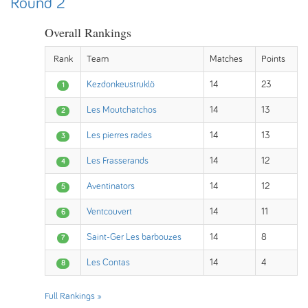
Round 2
Overall Rankings
Rank
Team
Matches
Points
Kezdonkeustruklö
14
23
1
Les Moutchatchos
14
13
2
Les pierres rades
14
13
3
Les Frasserands
14
12
4
Aventinators
14
12
5
Ventcouvert
14
11
6
Saint-Ger Les barbouzes
14
8
7
Les Contas
14
4
8
Full Rankings »