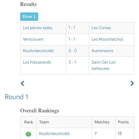
Results
Draw 1
Les pierres rades
1 - 1
Les Contas
Ventcouvert
1 - 1
Les Moutchatchos
Kezdonkeustruklö
2 - 0
Aventinators
Les Frasserands
3 - 1
Saint-Ger Les
barbouzes
Round 1
Overall Rankings
Rank
Team
Matches
Points
Kezdonkeustruklö
7
13
1