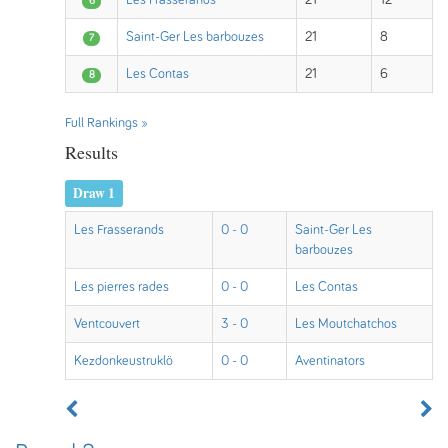
Les Frasserands
21
12
6
Saint-Ger Les barbouzes
21
8
7
Les Contas
21
6
8
Full Rankings »
Results
Draw 1
Les Frasserands
0 - 0
Saint-Ger Les
barbouzes
Les pierres rades
0 - 0
Les Contas
Ventcouvert
3 - 0
Les Moutchatchos
Kezdonkeustruklö
0 - 0
Aventinators