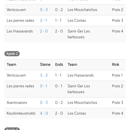
Ventcouvert
0 - 3
0 - 2
Les Moutchatchos
Piste 2
Les pierres rades
2 - 1
1 - 1
Les Contas
Piste 3
Les Frasserands
2 - 0
2 - 0
Saint-Ger Les
Piste 4
barbouzes
Spiele 2
Team
Steine
Ends
Team
Rink
Ventcouvert
3 - 2
1 - 1
Les Frasserands
Piste 1
Les pierres rades
0 - 1
0 - 1
Saint-Ger Les
Piste 2
barbouzes
Aventinators
0 - 3
0 - 2
Les Moutchatchos
Piste 3
Kezdonkeustruklö
4 - 0
2 - 0
Les Contas
Piste 4
Spiele 3