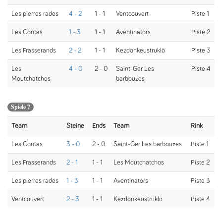
Les pierres rades
4 - 2
1 - 1
Ventcouvert
Piste 1
Les Contas
1 - 3
1 - 1
Aventinators
Piste 2
Les Frasserands
2 - 2
1 - 1
Kezdonkeustruklö
Piste 3
Les
4 - 0
2 - 0
Saint-Ger Les
Piste 4
Moutchatchos
barbouzes
Spiele 7
Team
Steine
Ends
Team
Rink
Les Contas
3 - 0
2 - 0
Saint-Ger Les barbouzes
Piste 1
Les Frasserands
2 - 1
1 - 1
Les Moutchatchos
Piste 2
Les pierres rades
1 - 3
1 - 1
Aventinators
Piste 3
Ventcouvert
2 - 3
1 - 1
Kezdonkeustruklö
Piste 4