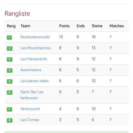
Rangliste
Rang
Team
Points
Ends
Steine
Matches
Kezdonkeustruklö
13
8
18
7
1
Les Moutchatchos
8
9
13
7
2
Les Frasserands
8
9
12
7
3
Aventinators
8
5
12
7
4
Les pierres rades
6
6
10
7
5
Saint-Ger Les
6
5
7
7
6
barbouzes
Ventcouvert
4
6
10
7
7
Les Contas
3
5
6
7
8