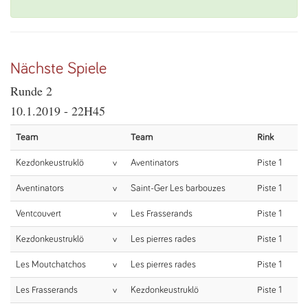
Nächste Spiele
Runde 2
10.1.2019 - 22H45
Team
Team
Rink
Kezdonkeustruklö
v
Aventinators
Piste 1
Aventinators
v
Saint-Ger Les barbouzes
Piste 1
Ventcouvert
v
Les Frasserands
Piste 1
Kezdonkeustruklö
v
Les pierres rades
Piste 1
Les Moutchatchos
v
Les pierres rades
Piste 1
Les Frasserands
v
Kezdonkeustruklö
Piste 1