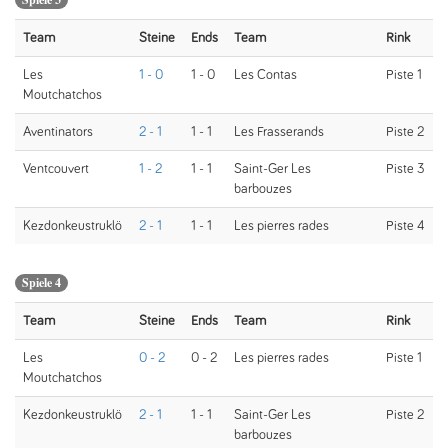
Team
Steine
Ends
Team
Rink
Les
1 - 0
1 - 0
Les Contas
Piste 1
Moutchatchos
Aventinators
2 - 1
1 - 1
Les Frasserands
Piste 2
Ventcouvert
1 - 2
1 - 1
Saint-Ger Les
Piste 3
barbouzes
Kezdonkeustruklö
2 - 1
1 - 1
Les pierres rades
Piste 4
Spiele 4
Team
Steine
Ends
Team
Rink
Les
0 - 2
0 - 2
Les pierres rades
Piste 1
Moutchatchos
Kezdonkeustruklö
2 - 1
1 - 1
Saint-Ger Les
Piste 2
barbouzes