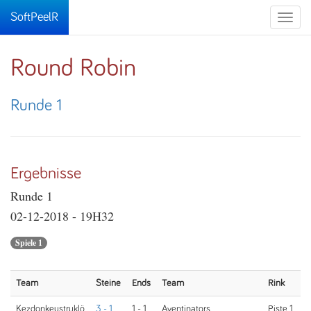
SoftPeelR
Toggle
naviga
Round Robin
Runde 1
Ergebnisse
Runde 1
02-12-2018 - 19H32
Spiele 1
Team
Steine
Ends
Team
Rink
Kezdonkeustruklö
3 - 1
1 - 1
Aventinators
Piste 1