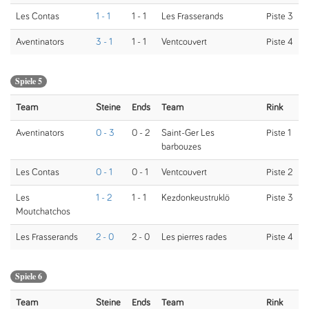
Les Contas
1 - 1
1 - 1
Les Frasserands
Piste 3
Aventinators
3 - 1
1 - 1
Ventcouvert
Piste 4
Spiele 5
Team
Steine
Ends
Team
Rink
Aventinators
0 - 3
0 - 2
Saint-Ger Les
Piste 1
barbouzes
Les Contas
0 - 1
0 - 1
Ventcouvert
Piste 2
Les
1 - 2
1 - 1
Kezdonkeustruklö
Piste 3
Moutchatchos
Les Frasserands
2 - 0
2 - 0
Les pierres rades
Piste 4
Spiele 6
Team
Steine
Ends
Team
Rink