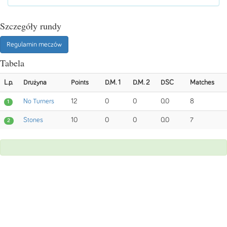
Szczegóły rundy
Regulamin meczów
Tabela
L.p.
Drużyna
Points
D.M. 1
D.M. 2
DSC
Matches
No Turners
12
0
0
0.0
8
1
Stones
10
0
0
0.0
7
2