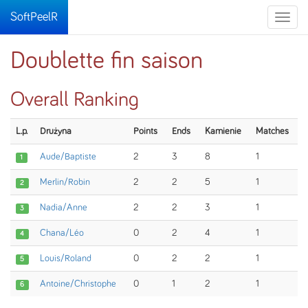
SoftPeelR
Toggle
naviga
Doublette fin saison
Overall Ranking
L.p.
Drużyna
Points
Ends
Kamienie
Matches
Aude/Baptiste
2
3
8
1
1
Merlin/Robin
2
2
5
1
2
Nadia/Anne
2
2
3
1
3
Chana/Léo
0
2
4
1
4
Louis/Roland
0
2
2
1
5
Antoine/Christophe
0
1
2
1
6