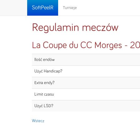
SoftPeelR
Turnieje
Regulamin meczów
La Coupe du CC Morges - 20
Ilość endów
Użyć Handicap?
Extra endy?
Limit czasu
Użyć LSD?
Wstecz