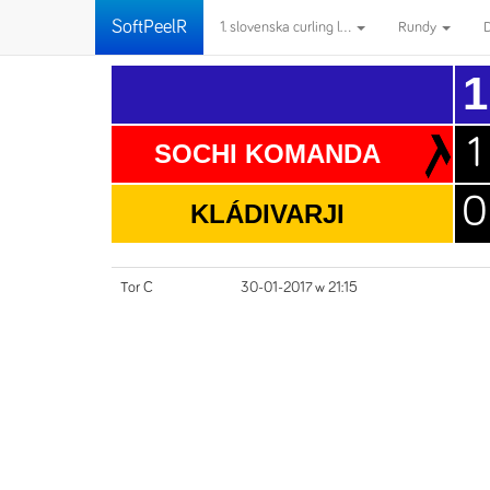
SoftPeelR
1. slovenska curling l...
Rundy
1
1
SOCHI KOMANDA
0
KLÁDIVARJI
Tor C
30-01-2017 w 21:15