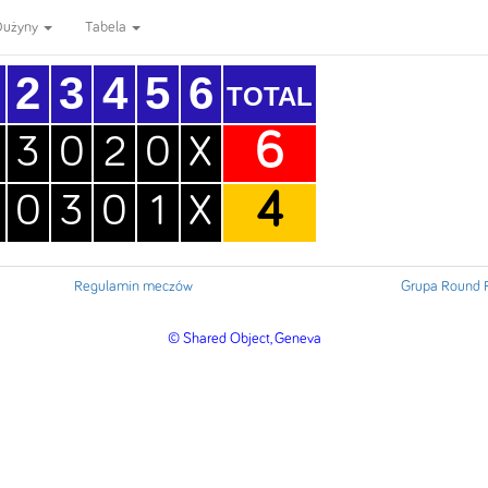
Dużyny
Tabela
2
3
4
5
6
TOTAL
6
3
0
2
0
X
4
0
3
0
1
X
Regulamin meczów
Grupa Round 
© Shared Object, Geneva