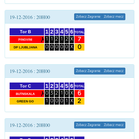
19-12-2016 : 20H00
Zobacz Zagranie
Zobacz mecz
1
2
3
4
5
6
Tor B
TOTAL
7
1
1
2
1
2
X
PINGVINI
0
0
0
0
0
0
X
DP LJUBLJANA
19-12-2016 : 20H00
Zobacz Zagranie
Zobacz mecz
1
2
3
4
5
6
Tor C
TOTAL
6
0
3
2
1
0
X
BUTNSKALA
2
1
0
0
0
1
X
GREEN GO
19-12-2016 : 20H00
Zobacz Zagranie
Zobacz mecz