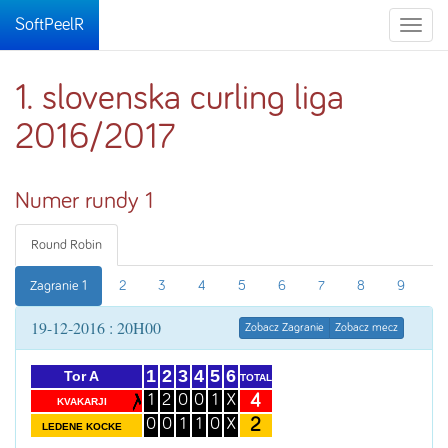
SoftPeelR
Toggle
naviga
1. slovenska curling liga
2016/2017
Numer rundy 1
Round Robin
Zagranie 1
2
3
4
5
6
7
8
9
19-12-2016 : 20H00
Zobacz Zagranie
Zobacz mecz
1
2
3
4
5
6
Tor A
TOTAL
4
1
2
0
0
1
X
KVAKARJI
2
0
0
1
1
0
X
LEDENE KOCKE