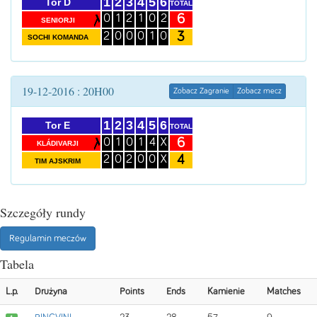
1
2
3
4
5
6
Tor D
TOTAL
6
0
1
2
1
0
2
SENIORJI
3
2
0
0
0
1
0
SOCHI KOMANDA
19-12-2016 : 20H00
Zobacz Zagranie
Zobacz mecz
1
2
3
4
5
6
Tor E
TOTAL
6
0
1
0
1
4
X
KLÁDIVARJI
4
2
0
2
0
0
X
TIM AJSKRIM
Szczegóły rundy
Regulamin meczów
Tabela
L.p.
Drużyna
Points
Ends
Kamienie
Matches