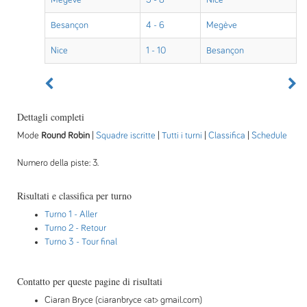
Megève
5 - 8
Nice
Besançon
4 - 6
Megève
Nice
1 - 10
Besançon
Dettagli completi
Mode
Round Robin
|
Squadre iscritte
|
Tutti i turni
|
Classifica
|
Schedule
Numero della piste: 3.
Risultati e classifica per turno
Turno 1
- Aller
Turno 2
- Retour
Turno 3
- Tour final
Contatto per queste pagine di risultati
Ciaran Bryce (ciaranbryce <at> gmail.com)