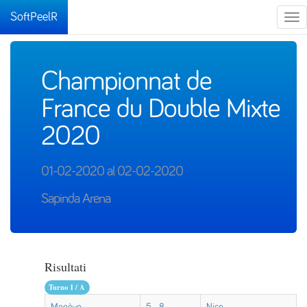
SoftPeelR
Tog
nav
Championnat de
France du Double Mixte
2020
01-02-2020 al 02-02-2020
Sapinda Arena
Risultati
Turno 1 / A