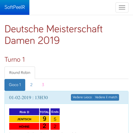
SoftPeelR
Toggle
naviga
Deutsche Meisterschaft
Damen 2019
Turno 1
Round Robin
Gioco 1
2
3
01-02-2019 : 13H30
Vedere Gioco
Vedere il match
Ends
TOTAL
Rink D
9
5
JENTSCH
2
2
HÖHNE