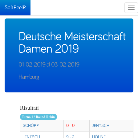
SoftPeelR
Tog
nav
Deutsche Meisterschaft
Damen 2019
01-02-2019 al 03-02-2019
Hamburg
Risultati
Turno 1 / Round Robin
SCHÖPP
0 - 0
JENTSCH
JENTSCH
9 - 2
HÖHNE