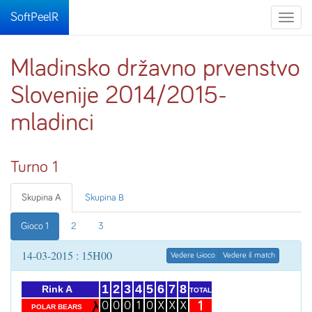
SoftPeelR
Toggle
naviga
Mladinsko državno prvenstvo
Slovenije 2014/2015-
mladinci
Turno 1
Skupina A
Skupina B
Gioco 1
2
3
14-03-2015 : 15H00
Vedere Gioco
Vedere il match
1
2
3
4
5
6
7
8
Rink A
TOTAL
1
0
0
0
1
0
X
X
X
POLAR BEARS