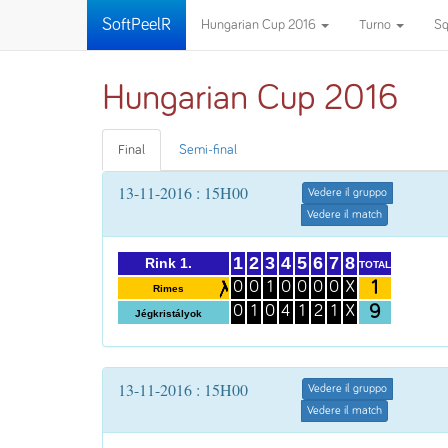
SoftPeelR
Hungarian Cup 2016
Turno
S
Hungarian Cup 2016
Final
Semi-final
13-11-2016 : 15H00
Vedere il gruppo
Vedere il match
1
2
3
4
5
6
7
8
Rink 1.
TOTAL
1
0
0
1
0
0
0
0
X
Rimes
9
0
1
0
4
1
2
1
X
Jégkristályok
13-11-2016 : 15H00
Vedere il gruppo
Vedere il match