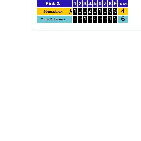
1
2
3
4
5
6
7
8
9
Rink 2.
TOTAL
4
1
0
0
2
0
1
0
0
0
Jégmadarak
6
0
0
1
0
2
0
0
1
2
Team Palancsa