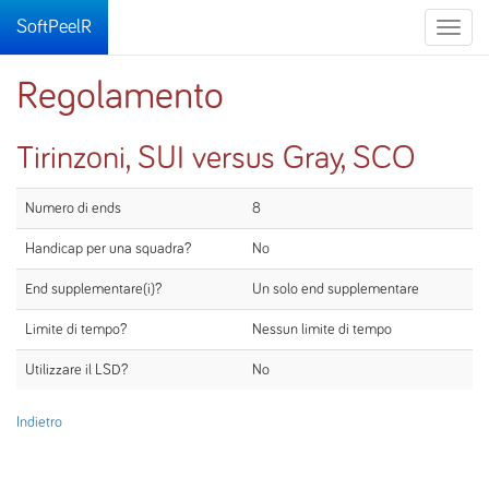
SoftPeelR
Toggle
naviga
Regolamento
Tirinzoni, SUI versus Gray, SCO
Numero di ends
8
Handicap per una squadra?
No
End supplementare(i)?
Un solo end supplementare
Limite di tempo?
Nessun limite di tempo
Utilizzare il LSD?
No
Indietro