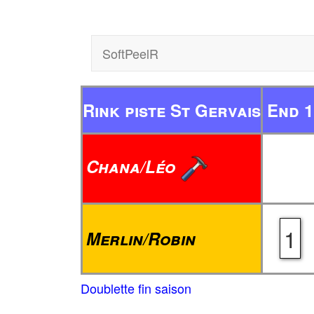
SoftPeelR
Rink piste St Gervais
End 1
Chana/Léo
1
Merlin/Robin
Doublette fin saison