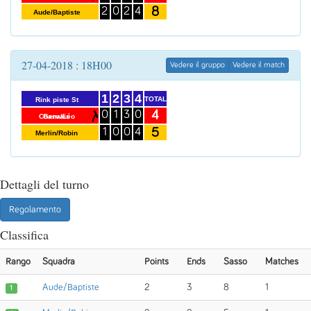
8
2
0
2
4
Aude/Baptiste
27-04-2018 : 18H00
Vedere il gruppo
Vedere il match
1
2
3
4
TOTAL
Rink piste St
4
0
1
3
0
Chana/Léo
Gervais
5
1
0
0
4
Merlin/Robin
Dettagli del turno
Regolamento
Classifica
Rango
Squadra
Points
Ends
Sasso
Matches
Aude/Baptiste
2
3
8
1
1