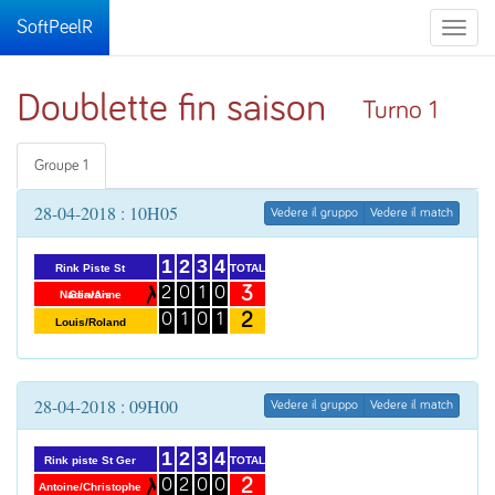
SoftPeelR
Toggle
naviga
Doublette fin saison
Turno 1
Groupe 1
28-04-2018 : 10H05
Vedere il gruppo
Vedere il match
1
2
3
4
TOTAL
Rink Piste St
3
2
0
1
0
Nadia/Anne
Gervais
2
0
1
0
1
Louis/Roland
28-04-2018 : 09H00
Vedere il gruppo
Vedere il match
1
2
3
4
TOTAL
Rink piste St Ger
2
0
2
0
0
Antoine/Christophe