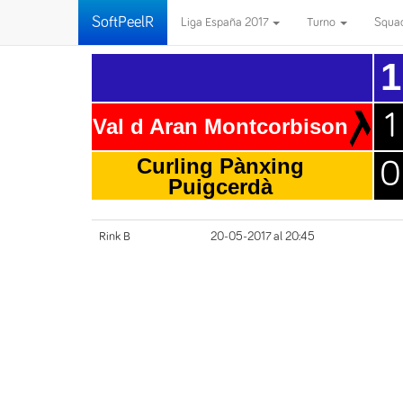
SoftPeelR
Liga España 2017
Turno
Squa
1
1
Val d Aran Montcorbison
Curling Pànxing
0
Puigcerdà
Rink B
20-05-2017 al 20:45