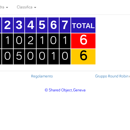
dra
Classifica
2
3
4
5
6
7
TOTAL
6
1
0
2
1
0
1
6
0
5
0
0
1
0
Regolamento
Gruppo Round Robin
© Shared Object, Geneva