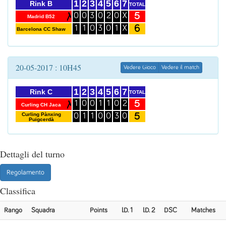
1
2
3
4
5
6
7
Rink B
TOTAL
5
0
0
3
0
2
0
X
Madrid B52
6
1
1
0
3
0
1
X
Barcelona CC Shaw
20-05-2017 : 10H45
Vedere Gioco
Vedere il match
1
2
3
4
5
6
7
Rink C
TOTAL
5
1
0
0
1
1
0
2
Curling CH Jaca
5
Curling Pànxing
0
1
1
0
0
3
0
Puigcerdà
Dettagli del turno
Regolamento
Classifica
Rango
Squadra
Points
I.D. 1
I.D. 2
DSC
Matches