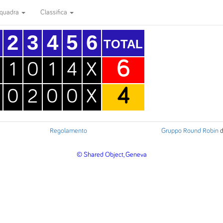
quadra
Classifica
2
3
4
5
6
TOTAL
6
1
0
1
4
X
4
0
2
0
0
X
Regolamento
Gruppo Round Robin
d
© Shared Object, Geneva