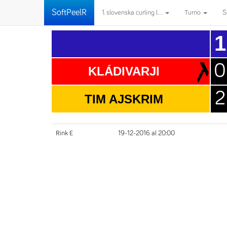
SoftPeelR
1. slovenska curling l...
Turno
S
1
0
KLÁDIVARJI
2
TIM AJSKRIM
Rink E
19-12-2016 al 20:00