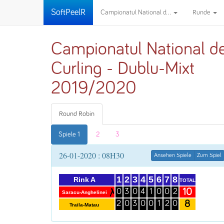
SoftPeelR
Campionatul National d...
Runde
Campionatul National d
Curling - Dublu-Mixt
2019/2020
Round Robin
Spiele 1
2
3
26-01-2020 : 08H30
Ansehen Spiele
Zum Spiel
1
2
3
4
5
6
7
8
Rink A
TOTAL
10
0
3
0
4
1
0
0
2
Saracu-Anghelinei
8
2
0
3
0
0
1
2
0
Traila-Matau