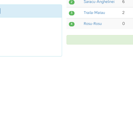
Saracu-Anghelinei
6
2
Traila-Matau
2
3
Rosu-Rosu
0
4