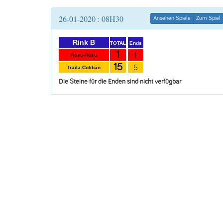
26-01-2020 : 08H30
Ansehen Spiele
Zum Spiel
Rink B
Ends
TOTAL
1
1
Rosu-Rosu
15
5
Traila-Coliban
Die Steine für die Enden sind nicht verfügbar