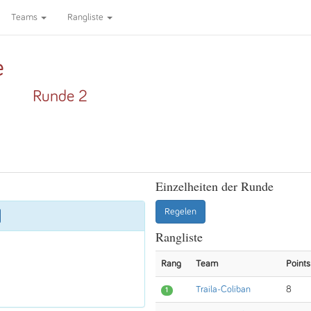
Teams
Rangliste
e
Runde 2
Einzelheiten der Runde
Regelen
Rangliste
Rang
Team
Points
Traila-Coliban
8
1