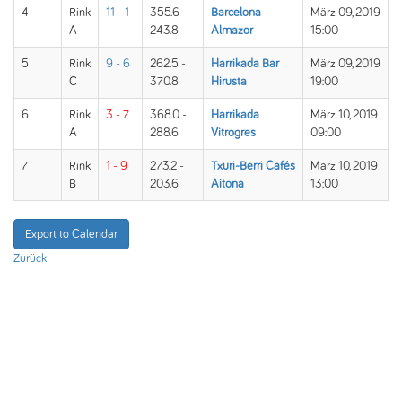
4
Rink
11 - 1
355.6 -
Barcelona
März 09, 2019
A
243.8
Almazor
15:00
5
Rink
9 - 6
262.5 -
Harrikada Bar
März 09, 2019
C
370.8
Hirusta
19:00
6
Rink
3 - 7
368.0 -
Harrikada
März 10, 2019
A
288.6
Vitrogres
09:00
7
Rink
1 - 9
273.2 -
Txuri-Berri Cafés
März 10, 2019
B
203.6
Aitona
13:00
Export to Calendar
Zurück