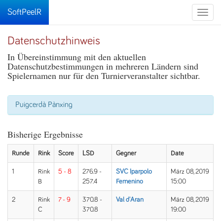
SoftPeelR
Toggle
naviga
Datenschutzhinweis
In Übereinstimmung mit den aktuellen
Datenschutzbestimmungen in mehreren Ländern sind
Spielernamen nur für den Turnierveranstalter sichtbar.
Puigcerdà Pànxing
Bisherige Ergebnisse
Runde
Rink
Score
LSD
Gegner
Date
1
Rink
5 - 8
276.9 -
SVC Iparpolo
März 08, 2019
B
257.4
Femenino
15:00
2
Rink
7 - 9
370.8 -
Val d'Aran
März 08, 2019
C
370.8
19:00