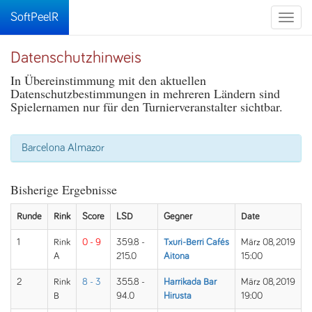
SoftPeelR
Toggle
naviga
Datenschutzhinweis
In Übereinstimmung mit den aktuellen
Datenschutzbestimmungen in mehreren Ländern sind
Spielernamen nur für den Turnierveranstalter sichtbar.
Barcelona Almazor
Bisherige Ergebnisse
Runde
Rink
Score
LSD
Gegner
Date
1
Rink
0 - 9
359.8 -
Txuri-Berri Cafés
März 08, 2019
A
215.0
Aitona
15:00
2
Rink
8 - 3
355.8 -
Harrikada Bar
März 08, 2019
B
94.0
Hirusta
19:00