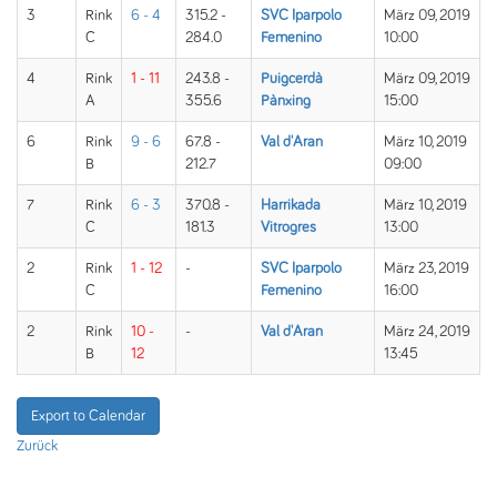
3
Rink
6 - 4
315.2 -
SVC Iparpolo
März 09, 2019
C
284.0
Femenino
10:00
4
Rink
1 - 11
243.8 -
Puigcerdà
März 09, 2019
A
355.6
Pànxing
15:00
6
Rink
9 - 6
67.8 -
Val d'Aran
März 10, 2019
B
212.7
09:00
7
Rink
6 - 3
370.8 -
Harrikada
März 10, 2019
C
181.3
Vitrogres
13:00
2
Rink
1 - 12
-
SVC Iparpolo
März 23, 2019
C
Femenino
16:00
2
Rink
10 -
-
Val d'Aran
März 24, 2019
B
12
13:45
Export to Calendar
Zurück