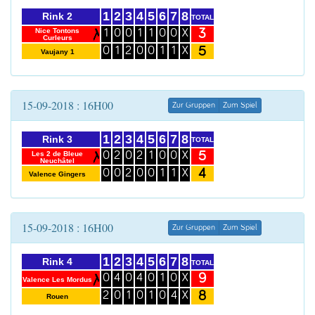
1
2
3
4
5
6
7
8
Rink 2
TOTAL
3
Nice Tontons
1
0
0
1
1
0
0
X
Curleurs
5
0
1
2
0
0
1
1
X
Vaujany 1
15-09-2018 : 16H00
Zur Gruppen
Zum Spiel
1
2
3
4
5
6
7
8
Rink 3
TOTAL
5
Les 2 de Bleue
0
2
0
2
1
0
0
X
Neuchâtel
4
0
0
2
0
0
1
1
X
Valence Gingers
15-09-2018 : 16H00
Zur Gruppen
Zum Spiel
1
2
3
4
5
6
7
8
Rink 4
TOTAL
9
0
4
0
4
0
1
0
X
Valence Les Mordus
8
2
0
1
0
1
0
4
X
Rouen