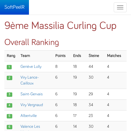
SoftPeelR
Toggle
naviga
9ème Massilia Curling Cup
Overall Ranking
Rang
Team
Points
Ends
Steine
Matches
Genève Lully
8
18
44
4
1
Viry Lance-
6
19
30
4
2
Cailloux
Saint-Gervais
6
19
29
4
3
Viry Vergnaud
6
18
34
4
4
Albertville
6
17
23
4
5
Valence Les
6
14
30
4
6