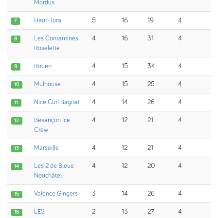
Mordus
Haut-Jura
5
16
19
4
7
Les Contamines
4
16
31
4
8
Roselette
Rouen
4
15
34
4
9
Mulhouse
4
15
25
4
10
Nice Curl Bagnat
4
14
26
4
11
Besançon Ice
4
12
21
4
12
Crew
Marseille
4
12
21
4
13
Les 2 de Bleue
4
12
20
4
14
Neuchâtel
Valence Gingers
3
14
26
4
15
LES
2
13
27
4
16