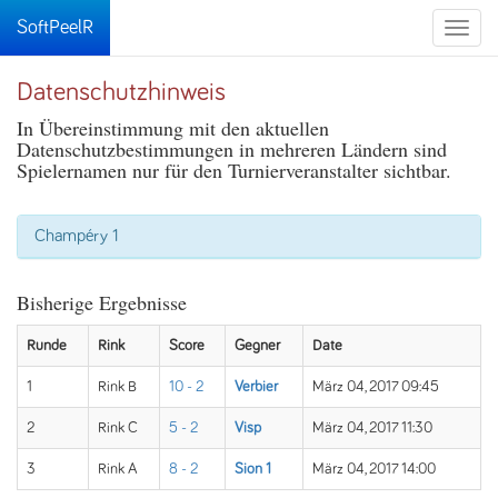
SoftPeelR
Toggle
naviga
Datenschutzhinweis
In Übereinstimmung mit den aktuellen
Datenschutzbestimmungen in mehreren Ländern sind
Spielernamen nur für den Turnierveranstalter sichtbar.
Champéry 1
Bisherige Ergebnisse
Runde
Rink
Score
Gegner
Date
1
Rink B
10 - 2
Verbier
März 04, 2017 09:45
2
Rink C
5 - 2
Visp
März 04, 2017 11:30
3
Rink A
8 - 2
Sion 1
März 04, 2017 14:00