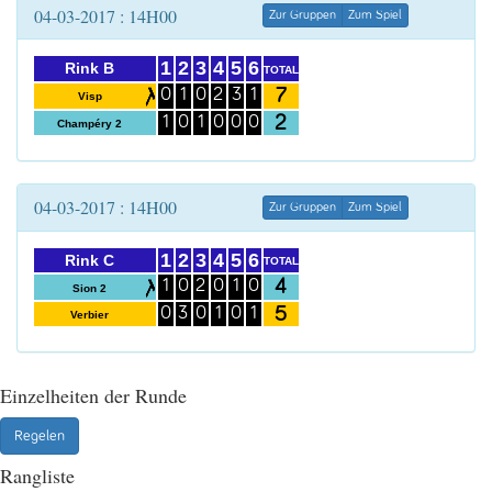
04-03-2017 : 14H00
Zur Gruppen
Zum Spiel
1
2
3
4
5
6
Rink B
TOTAL
7
0
1
0
2
3
1
Visp
2
1
0
1
0
0
0
Champéry 2
04-03-2017 : 14H00
Zur Gruppen
Zum Spiel
1
2
3
4
5
6
Rink C
TOTAL
4
1
0
2
0
1
0
Sion 2
5
0
3
0
1
0
1
Verbier
Einzelheiten der Runde
Regelen
Rangliste