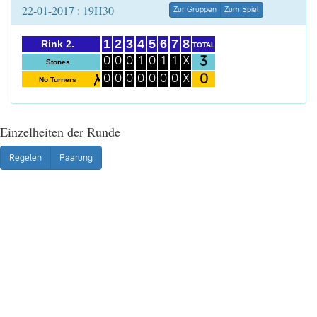
22-01-2017 : 19H30
Zur Gruppen
Zum Spiel
1
2
3
4
5
6
7
8
Rink 2.
TOTAL
3
0
0
0
1
0
1
1
X
Stones
0
0
0
0
0
0
0
0
X
No Turners
Einzelheiten der Runde
Regelen
Paarung