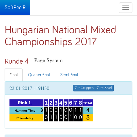
SoftPeelR
Toggle
naviga
Hungarian National Mixed
Championships 2017
Page System
Runde 4
Final
Quarter-final
Semi-final
22-01-2017 : 19H30
Zur Gruppen
Zum Spiel
1
2
3
4
5
6
7
8
Rink 1.
TOTAL
4
1
0
0
1
0
0
1
1
Hammer Time
3
0
1
1
0
0
1
0
0
Rókusfalvy