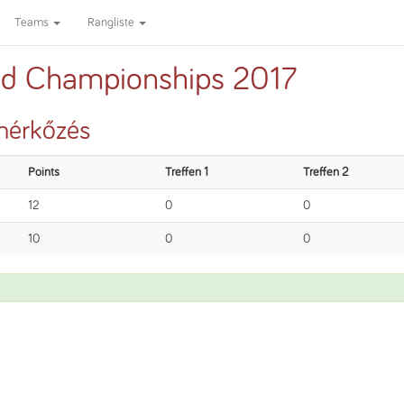
Teams
Rangliste
ed Championships 2017
 mérkőzés
Points
Treffen 1
Treffen 2
12
0
0
10
0
0