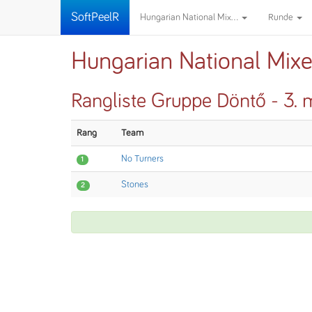
SoftPeelR
Hungarian National Mix...
Runde
Hungarian National Mix
Rangliste Gruppe Döntő - 3.
Rang
Team
No Turners
1
Stones
2