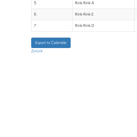
5
Rink Rink A
6
Rink Rink E
7
Rink Rink D
Export to Calendar
Zurück