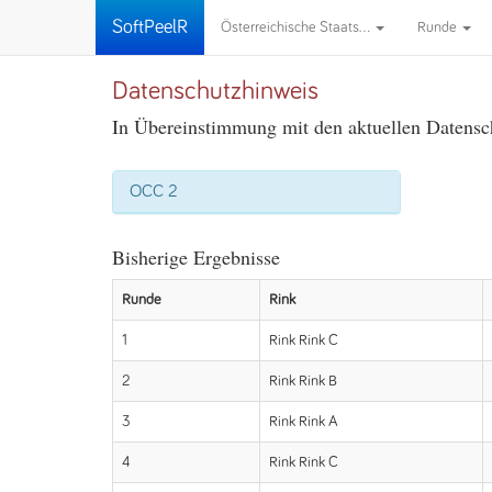
SoftPeelR
Österreichische Staats...
Runde
Datenschutzhinweis
In Übereinstimmung mit den aktuellen Datensch
OCC 2
Bisherige Ergebnisse
Runde
Rink
1
Rink Rink C
2
Rink Rink B
3
Rink Rink A
4
Rink Rink C