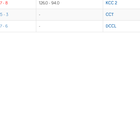
7 - 8
126.0 - 94.0
KCC 2
5 - 3
-
CCT
7 - 6
-
DCCL