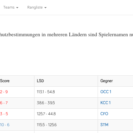
Teams
Rangliste
utzbestimmungen in mehreren Ländern sind Spielernamen nur 
Score
LSD
Gegner
2 - 9
113.1 - 54.8
OCC 1
6 - 7
38.6 - 39.5
KCC 1
3 - 5
125.7 - 44.8
CFÖ
10 - 6
115.5 - 125.6
STM