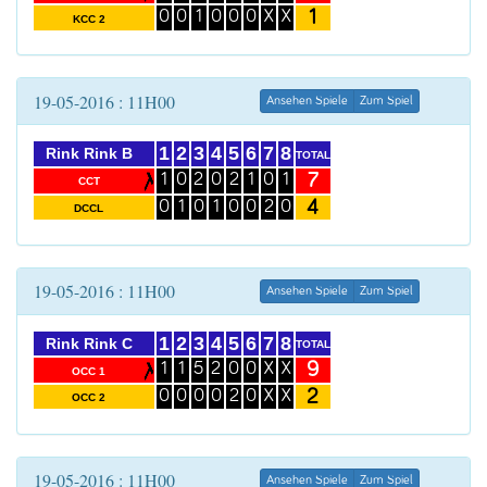
1
0
0
1
0
0
0
X
X
KCC 2
19-05-2016 : 11H00
Ansehen Spiele
Zum Spiel
1
2
3
4
5
6
7
8
Rink Rink B
TOTAL
7
1
0
2
0
2
1
0
1
CCT
4
0
1
0
1
0
0
2
0
DCCL
19-05-2016 : 11H00
Ansehen Spiele
Zum Spiel
1
2
3
4
5
6
7
8
Rink Rink C
TOTAL
9
1
1
5
2
0
0
X
X
OCC 1
2
0
0
0
0
2
0
X
X
OCC 2
19-05-2016 : 11H00
Ansehen Spiele
Zum Spiel