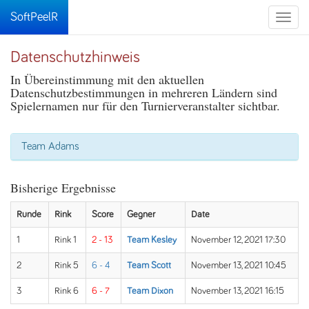
SoftPeelR
Toggle
naviga
Datenschutzhinweis
In Übereinstimmung mit den aktuellen
Datenschutzbestimmungen in mehreren Ländern sind
Spielernamen nur für den Turnierveranstalter sichtbar.
Team Adams
Bisherige Ergebnisse
Runde
Rink
Score
Gegner
Date
1
Rink 1
2 - 13
Team Kesley
November 12, 2021 17:30
2
Rink 5
6 - 4
Team Scott
November 13, 2021 10:45
3
Rink 6
6 - 7
Team Dixon
November 13, 2021 16:15