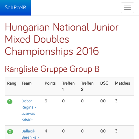
SoftPeelR
Toggle
naviga
Hungarian National Junior
Mixed Doubles
Championships 2016
Rangliste Gruppe Group B
Rang
Team
Points
Treffen
Treffen
DSC
Matches
1
2
Dobor
6
0
0
0.0
3
1
Regina -
Szarvas
Kristóf
Balladik
4
0
0
0.0
3
2
Bereniké -