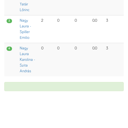
Tatár
Lőrinc
Nagy
2
0
0
0.0
3
3
Laura -
Spiller
Emilio
Nagy
0
0
0
0.0
3
4
Laura
Karolina -
Szita
András