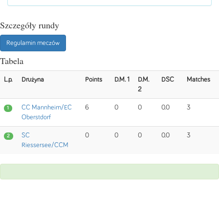
Szczegóły rundy
Regulamin meczów
Tabela
L.p.
Drużyna
Points
D.M. 1
D.M.
DSC
Matches
2
CC Mannheim/EC
6
0
0
0.0
3
1
Oberstdorf
SC
0
0
0
0.0
3
2
Riessersee/CCM