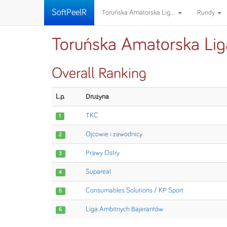
SoftPeelR
Toruńska Amatorska Lig...
Rundy
Toruńska Amatorska Lig
Overall Ranking
L.p.
Drużyna
TKC
1
Ojcowie i zawodnicy
2
Prawy Ostry
3
Supareal
4
Consumables Solutions / KP Sport
5
Liga Ambitnych Bajerantów
6