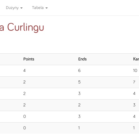
Dużyny
Tabela
a Curlingu
Points
Ends
Ka
4
6
10
2
5
7
2
3
4
2
2
3
0
3
4
0
1
1