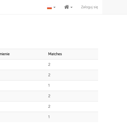
Zaloguj się
mienie
Matches
2
2
1
2
2
1