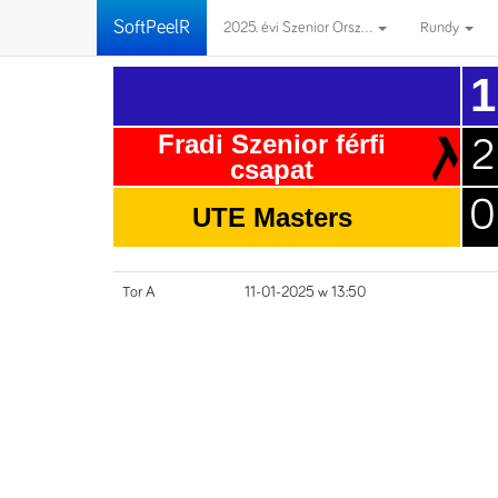
SoftPeelR
2025. évi Szenior Orsz...
Rundy
1
Fradi Szenior férfi
2
csapat
0
UTE Masters
Tor A
11-01-2025 w 13:50