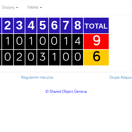
Dużyny
Tabela
2
3
4
5
6
7
8
TOTAL
9
1
0
1
0
0
1
4
6
0
2
0
3
1
0
0
Regulamin meczów
Grupa Alapsz
© Shared Object, Geneva