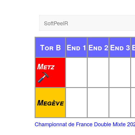
SoftPeelR
Tor B
End 1
End 2
End 3
Metz
Megève
Championnat de France Double Mixte 20