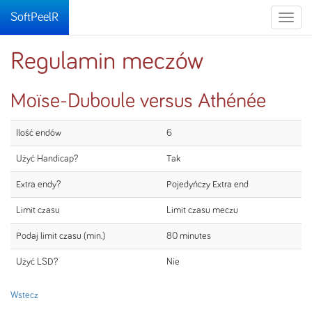
SoftPeelR
Toggle
naviga
Regulamin meczów
Moïse-Duboule versus Athénée
Ilość endów
6
Użyć Handicap?
Tak
Extra endy?
Pojedyńczy Extra end
Limit czasu
Limit czasu meczu
Podaj limit czasu (min.)
80 minutes
Użyć LSD?
Nie
Wstecz