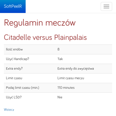
SoftPeelR
Toggle
naviga
Regulamin meczów
Citadelle versus Plainpalais
Ilość endów
8
Użyć Handicap?
Tak
Extra endy?
Extra endy do zwycięstwa
Limit czasu
Limit czasu meczu
Podaj limit czasu (min.)
110 minutes
Użyć LSD?
Nie
Wstecz