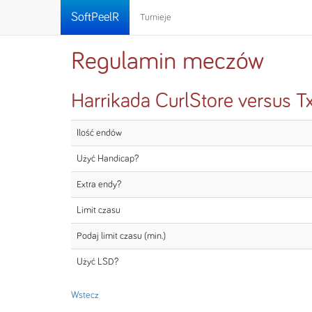
SoftPeelR
Turnieje
Regulamin meczów
Harrikada CurlStore versus Tx
Ilość endów
Użyć Handicap?
Extra endy?
Limit czasu
Podaj limit czasu (min.)
Użyć LSD?
Wstecz