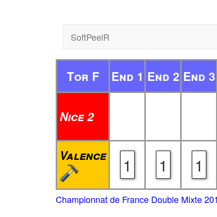
SoftPeelR
Tor F
End 1
End 2
End 3
Nice 2
Valence
1
1
1
Championnat de France Double Mixte 20