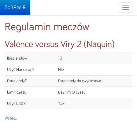
SoftPeelR
Toggle
naviga
Regulamin meczów
Valence versus Viry 2 (Naquin)
Ilość endów
10
Użyć Handicap?
Nie
Extra endy?
Extra endy do zwycięstwa
Limit czasu
Bez limitu czasu
Użyć LSD?
Tak
Wstecz